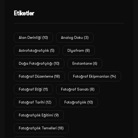
Etiketler
Alan Derinliği
(10)
Analog Doku
(3)
Astrofotoğrafçılık
(5)
Diyafram
(8)
Doğa Fotoğrafçılığı
(10)
Enstantane
(6)
Fotoğraf Düzenleme
(18)
Fotoğraf Ekipmanları
(14)
Fotoğraf Etiği
(11)
Fotoğraf Sanatı
(8)
Fotoğraf Tarihi
(12)
Fotoğrafçılık
(10)
Fotoğrafçılık Eğitimi
(9)
Fotoğrafçılık Temelleri
(18)