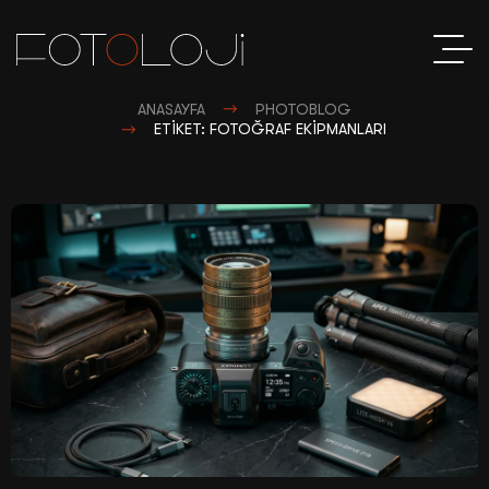
ANASAYFA
PHOTOBLOG
ETIKET: FOTOĞRAF EKIPMANLARI
S