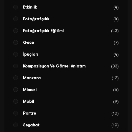
Etkinlik
4
Fotoğrafçılık
4
Fotoğrafçılık Eğitimi
43
Gece
7
İpuçları
4
Kompozisyon Ve Görsel Anlatım
33
Manzara
12
Mimari
6
Mobil
9
Portre
10
Seyahat
19