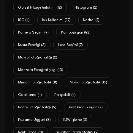
Görsel Hikaye Anlatımı
(12)
Histogram
(2)
ISO
(4)
Işık Kullanımı
(27)
Kadraj
(7)
Kamera Seçimi
(4)
Kompozisyon
(42)
Kusur Estetiği
(3)
Lens Seçimi
(7)
Makro Fotoğrafçılığı
(2)
Manzara Fotoğrafçılığı
(13)
Mimari Fotoğrafçılık
(11)
Mobil Fotoğrafçılık
(15)
Odaklama
(4)
Perspektif
(4)
Portre Fotoğrafçılığı
(9)
Post Prodüksiyon
(4)
Pozlama Üçgeni
(8)
RAW İşleme
(3)
Renk Teorisi
(11)
Seyahat Fotoğrafçılığı
(9)