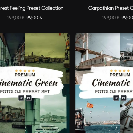
est Feeling Preset Collection
Carpathian Preset C
199,00
₺
99,00
₺
199,00
₺
99,0
Satış