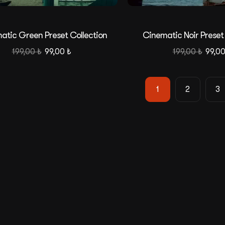
atic Green Preset Collection
Cinematic Noir Preset
199,00
₺
99,00
₺
199,00
₺
99,0
1
2
3