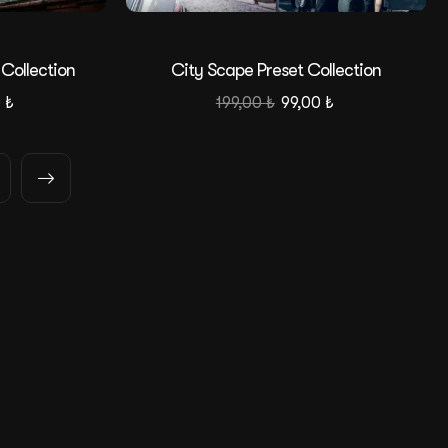
 Collection
City Scape Preset Collection
0
₺
199,00
₺
99,00
₺