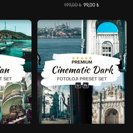
199,00
₺
99,00
₺
Satış