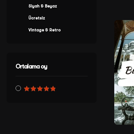
Siyah & Beyaz
Ücretsiz
Vintage & Retro
Satış
Ortalama oy
5
üzerinden
5
oy aldı