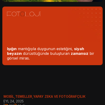
Işığın
mantığıyla duygunun estetiğini,
siyah
beyazın
dürüstlüğünde buluşturan
zamansız
bir
görsel miras.
MOBIL
,
TEMELLER
,
YAPAY ZEKA VE FOTOĞRAFÇILIK
EYL 24, 2025