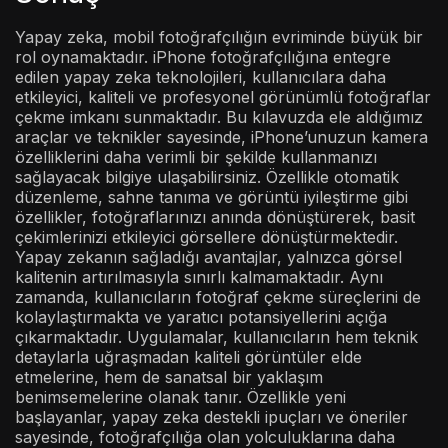
Yapay zeka, mobil fotoğrafçılığın evriminde büyük bir
rol oynamaktadır. iPhone fotoğrafçılığına entegre
edilen yapay zeka teknolojileri, kullanıcılara daha
etkileyici, kaliteli ve profesyonel görünümlü fotoğraflar
çekme imkanı sunmaktadır. Bu kılavuzda ele aldığımız
araçlar ve teknikler sayesinde, iPhone’unuzun kamera
özelliklerini daha verimli bir şekilde kullanmanızı
sağlayacak bilgiye ulaşabilirsiniz. Özellikle otomatik
düzenleme, sahne tanıma ve görüntü iyileştirme gibi
özellikler, fotoğraflarınızı anında dönüştürerek, basit
çekimlerinizi etkileyici görsellere dönüştürmektedir.
Yapay zekanın sağladığı avantajlar, yalnızca görsel
kalitenin artırılmasıyla sınırlı kalmamaktadır. Aynı
zamanda, kullanıcıların fotoğraf çekme süreçlerini de
kolaylaştırmakta ve yaratıcı potansiyellerini açığa
çıkarmaktadır. Uygulamalar, kullanıcıların hem teknik
detaylarla uğraşmadan kaliteli görüntüler elde
etmelerine, hem de sanatsal bir yaklaşım
benimsemelerine olanak tanır. Özellikle yeni
başlayanlar, yapay zeka destekli ipuçları ve öneriler
sayesinde, fotoğrafçılığa olan yolculuklarına daha