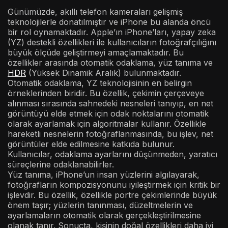
Günümüzde, akıllı telefon kameraları gelişmiş
teknolojilerle donatılmıştır ve iPhone bu alanda öncü
bir rol oynamaktadır. Apple’ın iPhone’ları, yapay zeka
(YZ) destekli özellikleri ile kullanıcıların fotoğrafçılığını
büyük ölçüde geliştirmeyi amaçlamaktadır. Bu
özellikler arasında otomatik odaklama, yüz tanıma ve
HDR
(Yüksek Dinamik Aralık) bulunmaktadır.
Otomatik odaklama, YZ teknolojisinin en belirgin
örneklerinden biridir. Bu özellik, çekimin çerçeveye
alınması sırasında sahnedeki nesneleri tanıyıp, en net
görüntüyü elde etmek için odak noktalarını otomatik
olarak ayarlamak için algoritmalar kullanır. Özellikle
hareketli nesnelerin fotoğraflanmasında, bu işlev, net
görüntüler elde edilmesine katkıda bulunur.
Kullanıcılar, odaklama ayarlarını düşünmeden, yaratıcı
süreçlerine odaklanabilirler.
Yüz tanıma, iPhone’un insan yüzlerini algılayarak,
fotoğrafların kompozisyonunu iyileştirmek için kritik bir
işlevdir. Bu özellik, özellikle portre çekimlerinde büyük
önem taşır; yüzlerin tanınması, düzeltmelerin ve
ayarlamaların otomatik olarak gerçekleştirilmesine
olanak tanır. Sonuçta, kişinin doğal özellikleri daha iyi