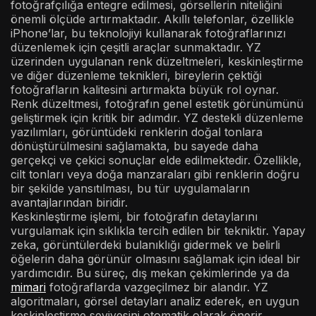
fotoğrafçılığa entegre edilmesi, görsellerin niteliğini
önemli ölçüde artırmaktadır. Akıllı telefonlar, özellikle
iPhone’lar, bu teknolojiyi kullanarak fotoğraflarınızı
düzenlemek için çeşitli araçlar sunmaktadır. YZ
üzerinden uygulanan renk düzeltmeleri, keskinleştirme
ve diğer düzenleme teknikleri, bireylerin çektiği
fotoğrafların kalitesini artırmakta büyük rol oynar.
Renk düzeltmesi, fotoğrafın genel estetik görünümünü
geliştirmek için kritik bir adımdır. YZ destekli düzenleme
yazılımları, görüntüdeki renklerin doğal tonlara
dönüştürülmesini sağlamakta, bu sayede daha
gerçekçi ve çekici sonuçlar elde edilmektedir. Özellikle,
cilt tonları veya doğa manzaraları gibi renklerin doğru
bir şekilde yansıtılması, bu tür uygulamaların
avantajlarından biridir.
Keskinleştirme işlemi, bir fotoğrafın detaylarını
vurgulamak için sıklıkla tercih edilen bir tekniktir. Yapay
zeka, görüntülerdeki bulanıklığı gidermek ve belirli
öğelerin daha görünür olmasını sağlamak için ideal bir
yardımcıdır. Bu süreç, dış mekan çekimlerinde ya da
mimari
fotoğraflarda vazgeçilmez bir alandır. YZ
algoritmaları, görsel detayları analiz ederek, en uygun
keskinleştirme seviyesini otomatik olarak önerir.