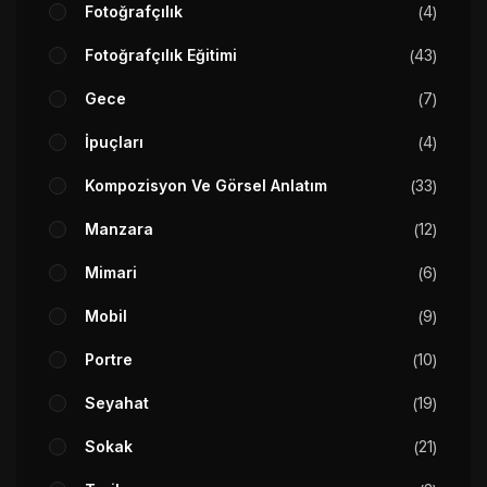
Fotoğrafçılık
4
Fotoğrafçılık Eğitimi
43
Gece
7
İpuçları
4
Kompozisyon Ve Görsel Anlatım
33
Manzara
12
Mimari
6
Mobil
9
Portre
10
Seyahat
19
Sokak
21