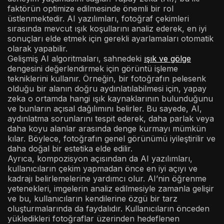
faktörün optimize edilmesinde önemli bir rol
üstlenmektedir. AI yazılımları, fotoğraf çekimleri
sırasında mevcut ışık koşullarını analiz ederek, en iyi
sonuçları elde etmek için gerekli ayarlamaları otomatik
olarak yapabilir.
Gelişmiş AI algoritmaları, sahnedeki
ışık ve gölge
dengesini değerlendirmek için görüntü işleme
tekniklerini kullanır. Örneğin, bir fotoğrafın pelesenk
olduğu bir alanın doğru aydınlatılabilmesi için, yapay
zeka o ortamda hangi ışık kaynaklarının bulunduğunu
ve bunların açısal dağılımını belirler. Bu sayede, AI,
aydınlatma sorunlarını tespit ederek, daha parlak veya
daha koyu alanlar arasında denge kurmayı mümkün
kılar. Böylece, fotoğrafın genel görünümü iyileştirilir ve
daha doğal bir estetika elde edilir.
Ayrıca, kompozisyon açısından da AI yazılımları,
kullanıcıların çekim yapmadan önce en iyi açıyı ve
kadrajı belirlemelerine yardımcı olur. AI’nin öğrenme
yetenekleri, imgelerin analiz edilmesiyle zamanla gelişir
ve bu, kullanıcıların kendilerine özgü bir tarz
oluşturmalarında da faydalıdır. Kullanıcıların önceden
yükledikleri fotoğraflar üzerinden hedeflenen