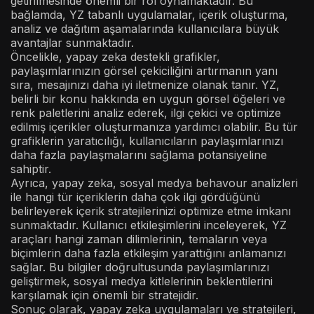
getirilmesinde önemli bir rol oynamaktadır. Bu
bağlamda, YZ tabanlı uygulamalar, içerik oluşturma,
analiz ve dağıtım aşamalarında kullanıcılara büyük
avantajlar sunmaktadır.
Öncelikle, yapay zeka destekli grafikler,
paylaşımlarınızın görsel çekiciliğini artırmanın yanı
sıra, mesajınızı daha iyi iletmenize olanak tanır. YZ,
belirli bir konu hakkında en uygun görsel öğeleri ve
renk paletlerini analiz ederek, ilgi çekici ve optimize
edilmiş içerikler oluşturmanıza yardımcı olabilir. Bu tür
grafiklerin yaratıcılığı, kullanıcıların paylaşımlarınızı
daha fazla paylaşmalarını sağlama potansiyeline
sahiptir.
Ayrıca, yapay zeka, sosyal medya behavour analizleri
ile hangi tür içeriklerin daha çok ilgi gördüğünü
belirleyerek içerik stratejilerinizi optimize etme imkanı
sunmaktadır. Kullanıcı etkileşimlerini inceleyerek, YZ
araçları hangi zaman dilimlerinin, temaların veya
biçimlerin daha fazla etkileşim yarattığını anlamanızı
sağlar. Bu bilgiler doğrultusunda paylaşımlarınızı
geliştirmek, sosyal medya kitlelerinin beklentilerini
karşılamak için önemli bir stratejidir.
Sonuç olarak, yapay zeka uygulamaları ve stratejileri,