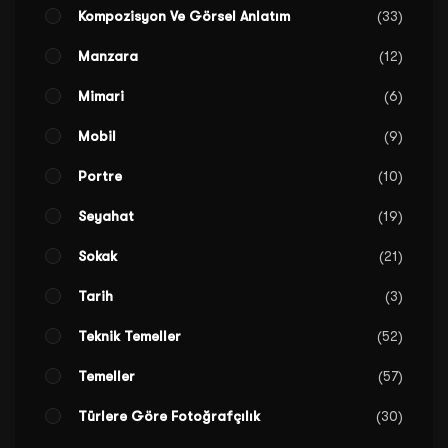
Kompozisyon Ve Görsel Anlatım
33
Manzara
12
Mimari
6
Mobil
9
Portre
10
Seyahat
19
Sokak
21
Tarih
3
Teknik Temeller
52
Temeller
57
Türlere Göre Fotoğrafçılık
30