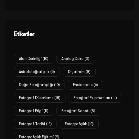
Etiketler
Alan Derinliği
(10)
Analog Doku
(3)
Astrofotoğrafçılık
(5)
Diyafram
(8)
Doğa Fotoğrafçılığı
(10)
Enstantane
(6)
Fotoğraf Düzenleme
(18)
Fotoğraf Ekipmanları
(14)
Fotoğraf Etiği
(11)
Fotoğraf Sanatı
(8)
Fotoğraf Tarihi
(12)
Fotoğrafçılık
(10)
Fotoğrafçılık Eğitimi
(9)