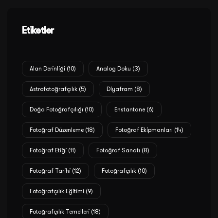
Etiketler
Alan Derinliği
(10)
Analog Doku
(3)
Astrofotoğrafçılık
(5)
Diyafram
(8)
Doğa Fotoğrafçılığı
(10)
Enstantane
(6)
Fotoğraf Düzenleme
(18)
Fotoğraf Ekipmanları
(14)
Fotoğraf Etiği
(11)
Fotoğraf Sanatı
(8)
Fotoğraf Tarihi
(12)
Fotoğrafçılık
(10)
Fotoğrafçılık Eğitimi
(9)
Fotoğrafçılık Temelleri
(18)