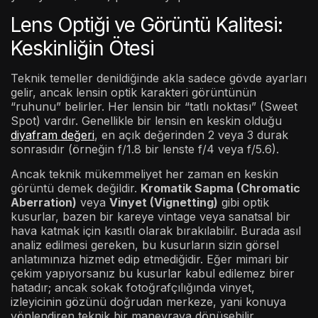
Lens Optiği ve Görüntü Kalitesi:
Keskinliğin Ötesi
Teknik temeller denildiğinde akla sadece gövde ayarları
gelir, ancak lensin optik karakteri görüntünün
“ruhunu” belirler. Her lensin bir “tatlı noktası” (Sweet
Spot) vardır. Genellikle bir lensin en keskin olduğu
diyafram değeri
, en açık değerinden 2 veya 3 durak
sonrasıdır (örneğin f/1.8 bir lenste f/4 veya f/5.6).
Ancak teknik mükemmeliyet her zaman en keskin
görüntü demek değildir.
Kromatik Sapma (Chromatic
Aberration)
veya
Vinyet (Vignetting)
gibi optik
kusurlar, bazen bir kareye vintage veya sanatsal bir
hava katmak için kasıtlı olarak bırakılabilir. Burada asıl
analiz edilmesi gereken, bu kusurların sizin görsel
anlatımınıza hizmet edip etmediğidir. Eğer mimari bir
çekim yapıyorsanız bu kusurlar kabul edilemez birer
hatadır; ancak sokak fotoğrafçılığında vinyet,
izleyicinin gözünü doğrudan merkeze, yani konuya
yönlendiren teknik bir manevraya dönüşebilir.