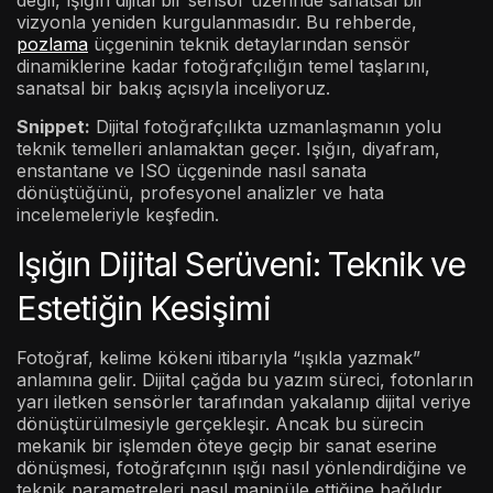
değil, ışığın dijital bir sensör üzerinde sanatsal bir
vizyonla yeniden kurgulanmasıdır. Bu rehberde,
pozlama
üçgeninin teknik detaylarından sensör
dinamiklerine kadar fotoğrafçılığın temel taşlarını,
sanatsal bir bakış açısıyla inceliyoruz.
Snippet:
Dijital fotoğrafçılıkta uzmanlaşmanın yolu
teknik temelleri anlamaktan geçer. Işığın, diyafram,
enstantane ve ISO üçgeninde nasıl sanata
dönüştüğünü, profesyonel analizler ve hata
incelemeleriyle keşfedin.
Işığın Dijital Serüveni: Teknik ve
Estetiğin Kesişimi
Fotoğraf, kelime kökeni itibarıyla “ışıkla yazmak”
anlamına gelir. Dijital çağda bu yazım süreci, fotonların
yarı iletken sensörler tarafından yakalanıp dijital veriye
dönüştürülmesiyle gerçekleşir. Ancak bu sürecin
mekanik bir işlemden öteye geçip bir sanat eserine
dönüşmesi, fotoğrafçının ışığı nasıl yönlendirdiğine ve
teknik parametreleri nasıl manipüle ettiğine bağlıdır.