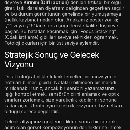
devreye
Kırınım (Diffraction)
denilen fiziksel bir olgu
girer. Işık, daralan diyafram deliğinden geçerken saçılır
ve bu durum görüntünün genelinde bir yumuşamaya
(netlik kaybına) neden olur. Analizimiz gösteriyor ki;
f/11 veya f/16’dan sonra çoğu lenste kalite düşmeye
başlar. Bu hatadan kaçınmak için “Focus Stacking”
(Odak İstifleme) gibi ileri seviye teknikleri öğrenmek,
Fotoloji okurları için bir üst seviye eylemdir.
Stratejik Sonuç ve Gelecek
Vizyonu
Dijital fotoğrafçılıkta teknik temeller, bir müzisyenin
notaları bilmesi gibidir. Notaları bilmeden bir melodi
mırıldanabilirsiniz, ancak bir senfoni yazamazsınız.
Işığı kontrol etmek, sensörün dilini anlamak ve optik
sınırları zorlamak, size yaratıcılık kapılarını sonuna
kadar açar. Unutmayın ki teknik, vizyonun hizmetkarı
olduğu sürece değerlidir.
Teknik altyapınızı güçlendirdikten sonra bir sonraki
adım olan görsel kompozisyonun derinliklerine inmek