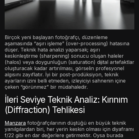
Birçok yeni başlayan fotoğrafçı, düzenleme
aşamasında “aşırı işleme” (over-processing) hatasına
düşer. Teknik hata analizi yaparsak; aşırı
keskinleştirme (sharpening) sonucu oluşan haleler
(halos) veya doygunluğun (saturation) dijital artefaktlar
oluşturacak kadar artırılması, görselin profesyonel
algısını zayıflatır. İyi bir post-prodüksiyon, teknik
ayarların izini belli etmeden, izleyiciyi sahnenin içine
çeken “görünmez” bir müdahaledir.
İleri Seviye Teknik Analiz: Kırınım
(Diffraction) Tehlikesi
Manzara
fotoğrafçılarının düştüğü en büyük teknik
yanılgılardan biri, her yerin keskin olması için diyaframı
f/22 gibi en dar değerlere getirmektir. Oysa burada