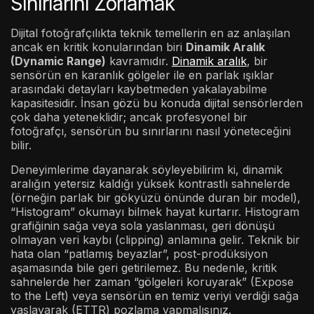
Sınırlarını Zorlamak
Dijital fotoğrafçılıkta teknik temellerin en az anlaşılan
ancak en kritik konularından biri
Dinamik Aralık
(Dynamic Range)
kavramıdır.
Dinamik aralık
, bir
sensörün en karanlık gölgeler ile en parlak ışıklar
arasındaki detayları kaybetmeden yakalayabilme
kapasitesidir. İnsan gözü bu konuda dijital sensörlerden
çok daha yeteneklidir; ancak profesyonel bir
fotoğrafçı, sensörün bu sınırlarını nasıl yöneteceğini
bilir.
Deneyimlerime dayanarak söyleyebilirim ki, dinamik
aralığın yetersiz kaldığı yüksek kontrastlı sahnelerde
(örneğin parlak bir gökyüzü önünde duran bir model),
“Histogram” okumayı bilmek hayat kurtarır. Histogram
grafiğinin sağa veya sola yaslanması, geri dönüşü
olmayan veri kaybı (clipping) anlamına gelir. Teknik bir
hata olan “patlamış beyazlar”, post-prodüksiyon
aşamasında bile geri getirilemez. Bu nedenle, kritik
sahnelerde her zaman “gölgeleri koruyarak” (Expose
to the Left) veya sensörün en temiz veriyi verdiği sağa
yaslayarak (ETTR) pozlama yapmalısınız.