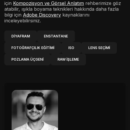
için
Kompozisyon ve Görsel Anlatım
rehberimize göz
atabilir, ışıkla boyama teknikleri hakkında daha fazla
bilgi için
Adobe Discovery
kaynaklarını
inceleyebilirsiniz.
DIYAFRAM
ENSTANTANE
FOTOĞRAFÇILIK EĞITIMI
ISO
LENS SEÇIMI
POZLAMA ÜÇGENI
RAW İŞLEME