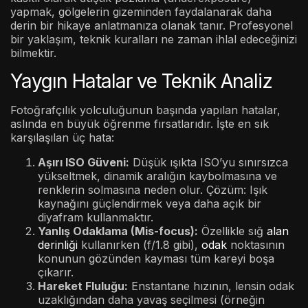
yapmak, gölgelerin gizeminden faydalanarak daha
derin bir hikaye anlatmanıza olanak tanır. Profesyonel
bir yaklaşım, teknik kuralları ne zaman ihlal edeceğinizi
bilmektir.
Yaygın Hatalar ve Teknik Analiz
Fotoğrafçılık yolculuğunun başında yapılan hatalar,
aslında en büyük öğrenme fırsatlarıdır. İşte en sık
karşılaşılan üç hata:
Aşırı ISO Güveni:
Düşük ışıkta ISO’yu sınırsızca
yükseltmek, dinamik aralığın kaybolmasına ve
renklerin solmasına neden olur. Çözüm: Işık
kaynağını güçlendirmek veya daha açık bir
diyafram kullanmaktır.
Yanlış Odaklama (Mis-focus):
Özellikle sığ
alan
derinliği
kullanırken (f/1.8 gibi),
odak
noktasının
konunun gözünden kayması tüm kareyi boşa
çıkarır.
Hareket Fluluğu:
Enstantane hızının, lensin odak
uzaklığından daha yavaş seçilmesi (örneğin