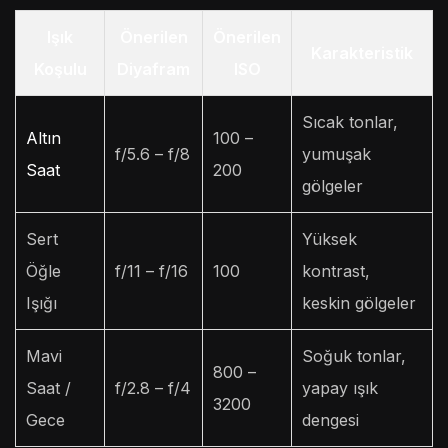
Işık
Önerilen
Önerilen
Karakteristik
Koşulu
Diyafram
ISO
Sıcak tonlar,
Altın
100 –
f/5.6 – f/8
yumuşak
Saat
200
gölgeler
Sert
Yüksek
Öğle
f/11 – f/16
100
kontrast,
Işığı
keskin gölgeler
Mavi
Soğuk tonlar,
800 –
Saat /
f/2.8 – f/4
yapay ışık
3200
Gece
dengesi