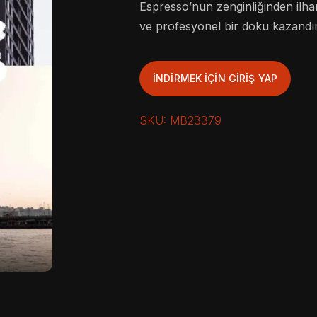
Espresso’nun zenginliğinden ilham
ve profesyonel bir doku kazandır
İNDIRMEK IÇIN GIRIŞ YAP
SKU:
MB23379