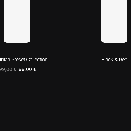
hian Preset Collection
Black & Red
99,00
₺
99,00
₺