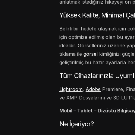
anlatmak istediğiniz hikayeyi ön p
Yüksek Kalite, Minimal Ç
Belirli bir hedefe ulaşmak için 
için optimize edilmiş olan bu aya
idealdir. Görselleriniz üzerine y
tıklama ile
görsel
kimliğinizi güçl
geliştirilmiş bu hazır ayarlarla h
Tüm Cihazlarınızla Uyuml
Lightroom
,
Adobe
Premiere, Fina
ve XMP Dosyalarını ve 3D LUT’lar
Mobil – Tablet – Dizüstü Bilgisa
Ne İçeriyor?