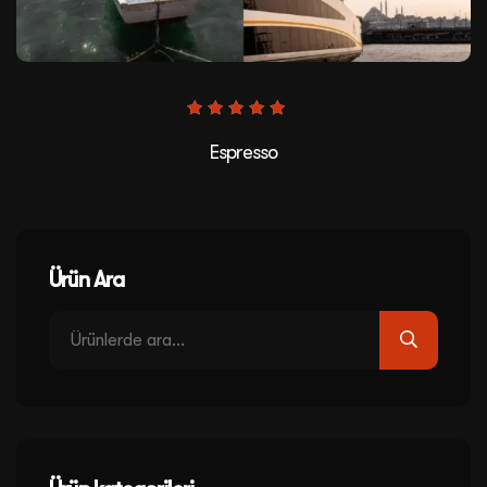
5
üzerinden
Espresso
5.00
oy aldı
Ürün Ara