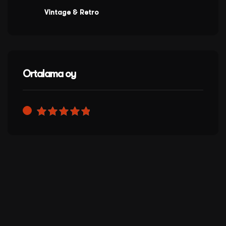
Vintage & Retro
Ortalama oy
5
üzerinden
5
oy aldı