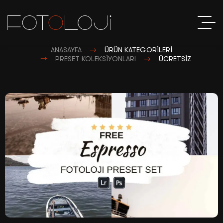
ANASAYFA
ÜRÜN KATEGORILERI
PRESET KOLEKSIYONLARI
ÜCRETSIZ
S