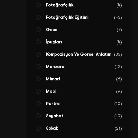
Fotoğrafçılık
4
Fotoğrafçılık Eğitimi
43
Gece
7
İpuçları
4
Kompozisyon Ve Görsel Anlatım
33
Manzara
12
Mimari
6
Mobil
9
Portre
10
Seyahat
19
Sokak
21