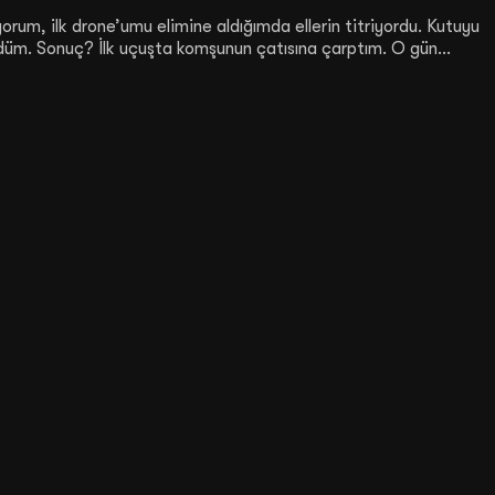
orum, ilk drone’umu elimine aldığımda ellerin titriyordu. Kutuyu
düm. Sonuç? İlk uçuşta komşunun çatısına çarptım. O gün...