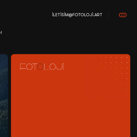
ILETISIM@FOTOLOJI.ART
I
Sosyal Medya