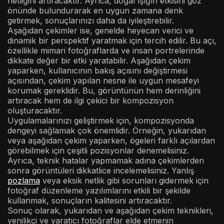
netliğini artıracaktır. Ayrıca, doğal ışığın etkisini göz
önünde bulundurarak en uygun zamana denk
getirmek, sonuçlarınızı daha da iyileştirebilir.
Aşağıdan çekimler ise, genelde heyecan verici ve
dinamik bir perspektif yaratmak için tercih edilir. Bu açı,
özellikle mimari fotoğraflarda ve insan portrelerinde
dikkate değer bir etki yaratabilir. Aşağıdan çekim
yaparken, kullanıcının bakış açısını değiştirmesi
açısından, çekim yapılan nesne ile uygun mesafeyi
korumak gereklidir. Bu, görüntünün hem derinliğini
artıracak hem de ilgi çekici bir kompozisyon
oluşturacaktır.
Uygulamalarınızı geliştirmek için, kompozisyonda
dengeyi sağlamak çok önemlidir. Örneğin, yukarıdan
veya aşağıdan çekim yaparken, ögeleri farklı açılardan
görebilmek için çeşitli pozisyonlar denemelisiniz.
Ayrıca, teknik hatalar yapmamak adına çekimlerden
sonra görüntüleri dikkatlice incelemelisiniz. Yanlış
pozlama
veya eksik netlik gibi sorunları gidermek için
fotoğraf düzenleme yazılımlarını etkili bir şekilde
kullanmak, sonuçların kalitesini artıracaktır.
Sonuç olarak, yukarıdan ve aşağıdan çekim teknikleri,
yenilikçi ve yaratıcı fotoğraflar elde etmenin