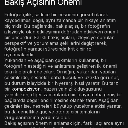
Bakış Açısının Önemi
Fotoğrafçılık, sadece bir nesnenin görsel olarak
kaydedilmesi değil, aynı zamanda bir hikaye anlatım
biçimidir. Bu bağlamda, bakış açısı, bir fotoğrafın
izleyiciyle olan etkileşimini doğrudan etkileyen önemli
bir unsurdur. Farklı bakış açıları, izleyiciye sunulan
perspektif ve yorumlama şekillerini değiştirerek,
fotoğrafın yaratıcı sürecinde kritik bir rol
oynamaktadır.
Yukarıdan ve aşağıdan çekimlerin kullanımı, bir
fotoğrafın estetiğini ve anlatımını geliştiren iki önemli
teknik olarak öne çıkar. Örneğin, yukarıdan yapılan
çekimlerde, nesneler daha küçük ve uzakta görünür,
bu durum izleyicide bir hiyerarşi hissi yaratır. Bu tarz
bir
kompozisyon
, bazen yalnızlık duygusunu
yansıtırken, diğer zamanlarda bir olayın daha geniş bir
bağlamda değerlendirilmesine olanak tanır. Aşağıdan
çekimler ise, nesneleri büyütüp yüceltme etkisi yaratır,
bu da genellikle güç ve otorite gibi temaların
vurgulanmasına yardımcı olur.
Bakış açısının önemini anlamak için, farklı açılarda aynı