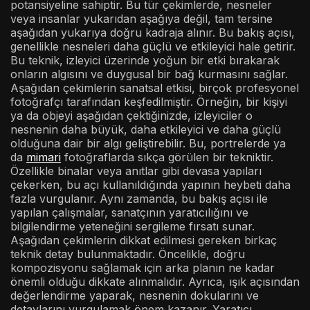
potansiyeline sahiptir. Bu tür çekimlerde, nesneler
veya insanlar yukarıdan aşağıya değil, tam tersine
aşağıdan yukarıya doğru kadraja alınır. Bu bakış açısı,
genellikle nesneleri daha güçlü ve etkileyici hale getirir.
Bu teknik, izleyici üzerinde yoğun bir etki bırakarak
onların algısını ve duygusal bir bağ kurmasını sağlar.
Aşağıdan çekimlerin sanatsal etkisi, birçok profesyonel
fotoğrafçı tarafından keşfedilmiştir. Örneğin, bir kişiyi
ya da objeyi aşağıdan çektiğinizde, izleyiciler o
nesnenin daha büyük, daha etkileyici ve daha güçlü
olduğuna dair bir algı geliştirebilir. Bu, portrelerde ya
da
mimari
fotoğraflarda sıkça görülen bir tekniktir.
Özellikle binalar veya anıtlar gibi devasa yapıları
çekerken, bu açı kullanıldığında yapının heybeti daha
fazla vurgulanır. Aynı zamanda, bu bakış açısı ile
yapılan çalışmalar, sanatçının yaratıcılığını ve
bilgilendirme yeteneğini sergileme fırsatı sunar.
Aşağıdan çekimlerin dikkat edilmesi gereken birkaç
teknik detay bulunmaktadır. Öncelikle, doğru
kompozisyonu sağlamak için arka planın ne kadar
önemli olduğu dikkate alınmalıdır. Ayrıca, ışık açısından
değerlendirme yaparak, nesnenin dokularını ve
detaylarını vurgulamak önem kazanır. Yaratıcı