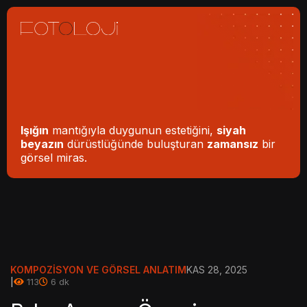
Işığın
mantığıyla duygunun estetiğini,
siyah
beyazın
dürüstlüğünde buluşturan
zamansız
bir
görsel miras.
KOMPOZISYON VE GÖRSEL ANLATIM
KAS 28, 2025
|
113
6 dk